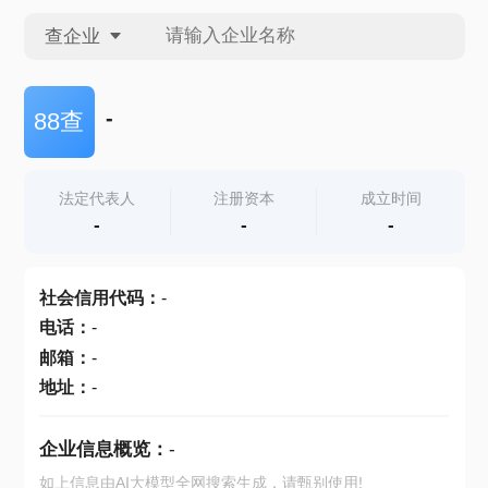
查企业
查企业
-
88查
查招投标
法定代表人
注册资本
成立时间
-
-
-
查产地
社会信用代码
：
-
电话
：
-
邮箱
：
-
地址
：
-
企业信息概览：
-
如上信息由AI大模型全网搜索生成，请甄别使用!