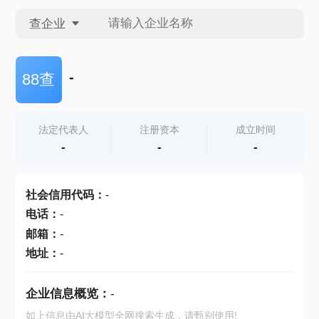
查企业
查企业
-
88查
查招投标
法定代表人
注册资本
成立时间
-
-
-
查产地
社会信用代码
：
-
电话
：
-
邮箱
：
-
地址
：
-
企业信息概览：
-
如上信息由AI大模型全网搜索生成，请甄别使用!