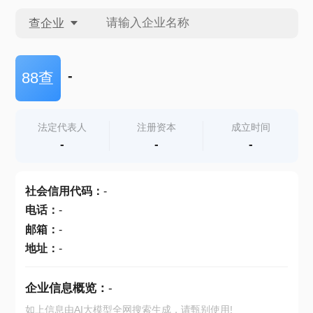
查企业
查企业
-
88查
查招投标
法定代表人
注册资本
成立时间
-
-
-
查产地
社会信用代码
：
-
电话
：
-
邮箱
：
-
地址
：
-
企业信息概览：
-
如上信息由AI大模型全网搜索生成，请甄别使用!