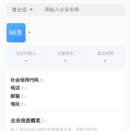
查企业
查企业
-
88查
查招投标
法定代表人
注册资本
成立时间
-
-
-
查产地
社会信用代码
：
-
电话
：
-
邮箱
：
-
地址
：
-
企业信息概览：
-
如上信息由AI大模型全网搜索生成，请甄别使用!