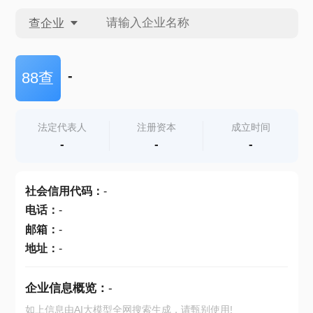
查企业
查企业
-
88查
查招投标
法定代表人
注册资本
成立时间
-
-
-
查产地
社会信用代码
：
-
电话
：
-
邮箱
：
-
地址
：
-
企业信息概览：
-
如上信息由AI大模型全网搜索生成，请甄别使用!