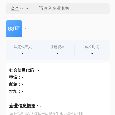
查企业
查企业
-
88查
查招投标
法定代表人
注册资本
成立时间
-
-
-
查产地
社会信用代码
：
-
电话
：
-
邮箱
：
-
地址
：
-
企业信息概览：
-
如上信息由AI大模型全网搜索生成，请甄别使用!