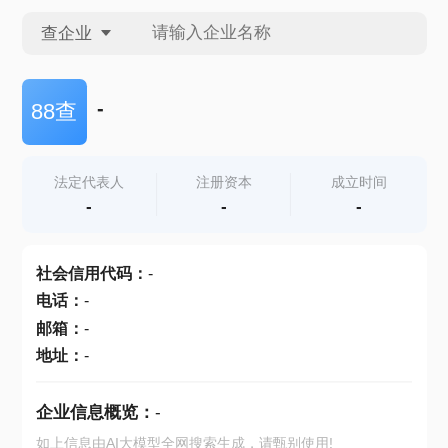
查企业
查企业
-
88查
查招投标
法定代表人
注册资本
成立时间
-
-
-
查产地
社会信用代码
：
-
电话
：
-
邮箱
：
-
地址
：
-
企业信息概览：
-
如上信息由AI大模型全网搜索生成，请甄别使用!