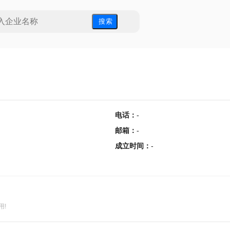
搜 索
电话
：
-
邮箱
：
-
成立时间
：
-
用!