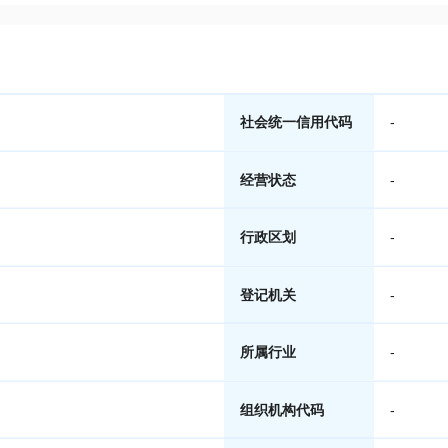
社会统一信用代码
-
经营状态
-
行政区划
-
登记机关
-
所属行业
-
组织机构代码
-