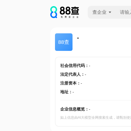
查企业
查企业
-
88查
查招投标
查产地
社会信用代码
：
-
法定代表人
：
-
注册资本
：
-
地址
：
-
企业信息概览：
-
如上信息由AI大模型全网搜索生成，请甄别使