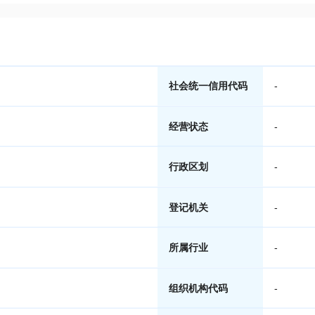
社会统一信用代码
-
经营状态
-
行政区划
-
登记机关
-
所属行业
-
组织机构代码
-