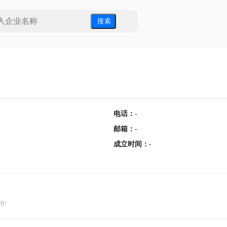
搜 索
电话
：
-
邮箱
：
-
成立时间
：
-
用!