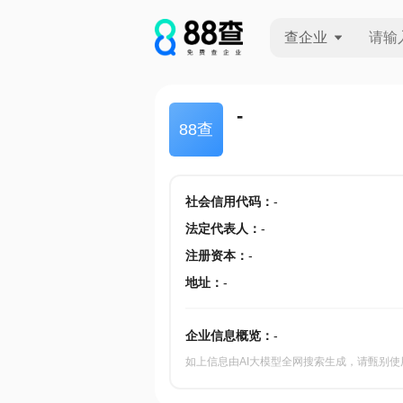
查企业
查企业
-
88查
查招投标
查产地
社会信用代码
：
-
法定代表人
：
-
注册资本
：
-
地址
：
-
企业信息概览：
-
如上信息由AI大模型全网搜索生成，请甄别使