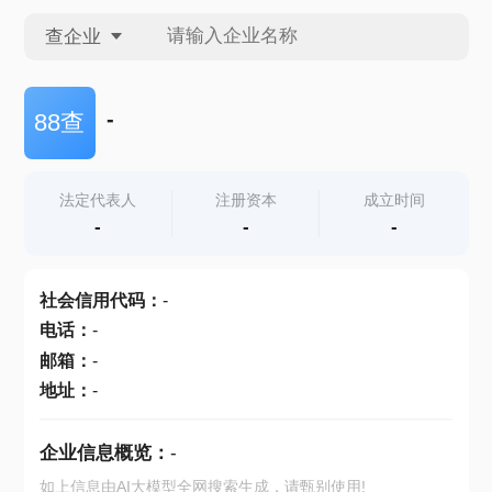
查企业
查企业
-
88查
查招投标
法定代表人
注册资本
成立时间
-
-
-
查产地
社会信用代码
：
-
电话
：
-
邮箱
：
-
地址
：
-
企业信息概览：
-
如上信息由AI大模型全网搜索生成，请甄别使用!