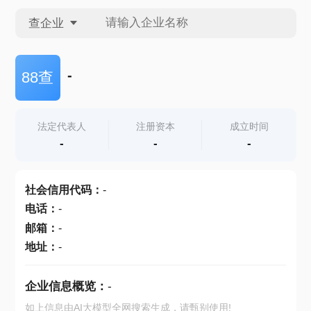
查企业
查企业
-
88查
查招投标
法定代表人
注册资本
成立时间
-
-
-
查产地
社会信用代码
：
-
电话
：
-
邮箱
：
-
地址
：
-
企业信息概览：
-
如上信息由AI大模型全网搜索生成，请甄别使用!