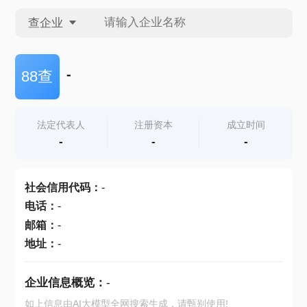
查企业
查企业
-
88查
查招投标
法定代表人
注册资本
成立时间
-
-
-
查产地
社会信用代码
：
-
电话
：
-
邮箱
：
-
地址
：
-
企业信息概览：
-
如上信息由AI大模型全网搜索生成，请甄别使用!