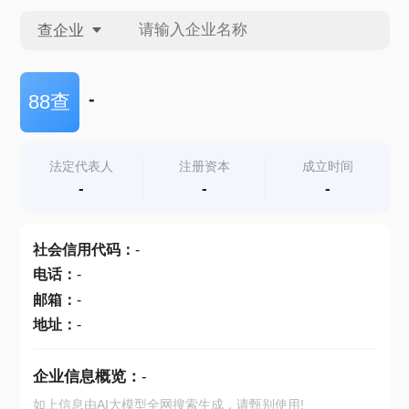
查企业
查企业
-
88查
查招投标
法定代表人
注册资本
成立时间
-
-
-
查产地
社会信用代码
：
-
电话
：
-
邮箱
：
-
地址
：
-
企业信息概览：
-
如上信息由AI大模型全网搜索生成，请甄别使用!