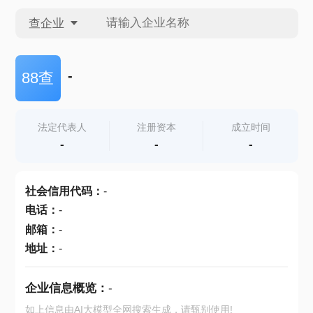
查企业
查企业
-
88查
查招投标
法定代表人
注册资本
成立时间
-
-
-
查产地
社会信用代码
：
-
电话
：
-
邮箱
：
-
地址
：
-
企业信息概览：
-
如上信息由AI大模型全网搜索生成，请甄别使用!