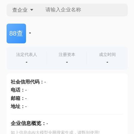
查企业
查企业
-
88查
查招投标
法定代表人
注册资本
成立时间
-
-
-
查产地
社会信用代码
：
-
电话
：
-
邮箱
：
-
地址
：
-
企业信息概览：
-
如上信息由AI大模型全网搜索生成，请甄别使用!