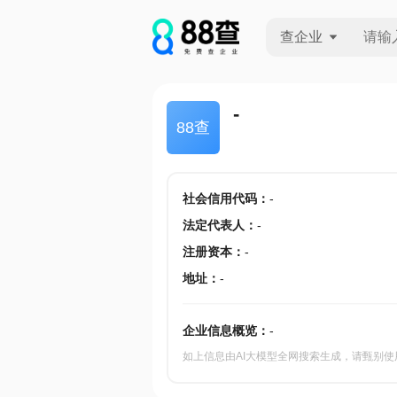
查企业
查企业
-
88查
查招投标
查产地
社会信用代码
：
-
法定代表人
：
-
注册资本
：
-
地址
：
-
企业信息概览：
-
如上信息由AI大模型全网搜索生成，请甄别使