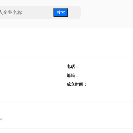
搜 索
电话
：
-
邮箱
：
-
成立时间
：
-
用!