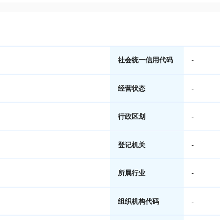
社会统一信用代码
-
经营状态
-
行政区划
-
登记机关
-
所属行业
-
组织机构代码
-