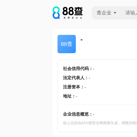
查企业
查企业
-
88查
查招投标
查产地
社会信用代码
：
-
法定代表人
：
-
注册资本
：
-
地址
：
-
企业信息概览：
-
如上信息由AI大模型全网搜索生成，请甄别使