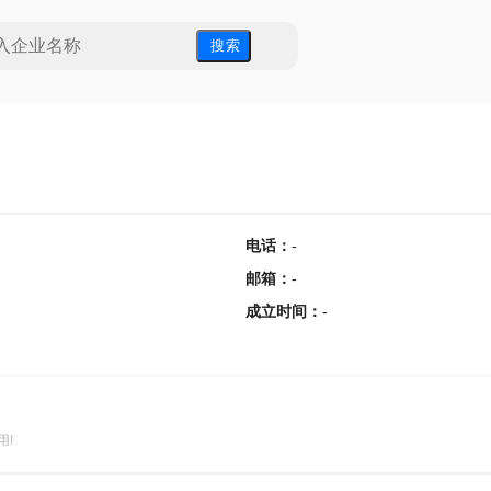
搜 索
电话
：
-
邮箱
：
-
成立时间
：
-
用!