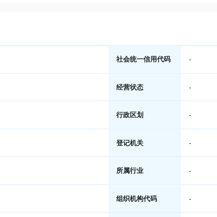
社会统一信用代码
-
经营状态
-
行政区划
-
登记机关
-
所属行业
-
组织机构代码
-