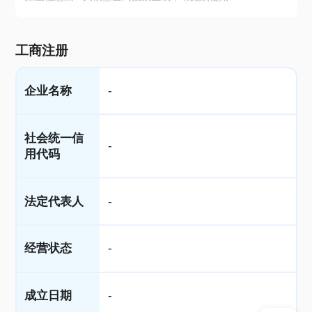
工商注册
企业名称
-
社会统一信
-
用代码
法定代表人
-
经营状态
-
成立日期
-