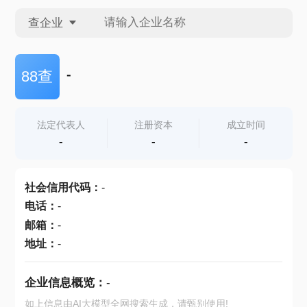
查企业
查企业
-
88查
查招投标
法定代表人
注册资本
成立时间
-
-
-
查产地
社会信用代码
：
-
电话
：
-
邮箱
：
-
地址
：
-
企业信息概览：
-
如上信息由AI大模型全网搜索生成，请甄别使用!