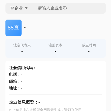
查企业
查企业
-
88查
查招投标
法定代表人
注册资本
成立时间
-
-
-
查产地
社会信用代码
：
-
电话
：
-
邮箱
：
-
地址
：
-
企业信息概览：
-
如上信息由AI大模型全网搜索生成，请甄别使用!