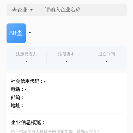
查企业
查企业
-
88查
查招投标
法定代表人
注册资本
成立时间
-
-
-
查产地
社会信用代码
：
-
电话
：
-
邮箱
：
-
地址
：
-
企业信息概览：
-
如上信息由AI大模型全网搜索生成，请甄别使用!