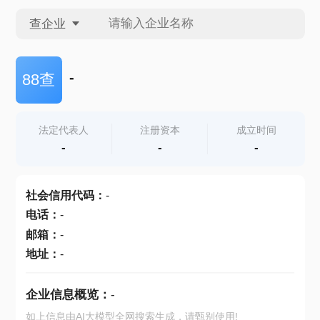
查企业
查企业
-
88查
查招投标
法定代表人
注册资本
成立时间
-
-
-
查产地
社会信用代码
：
-
电话
：
-
邮箱
：
-
地址
：
-
企业信息概览：
-
如上信息由AI大模型全网搜索生成，请甄别使用!