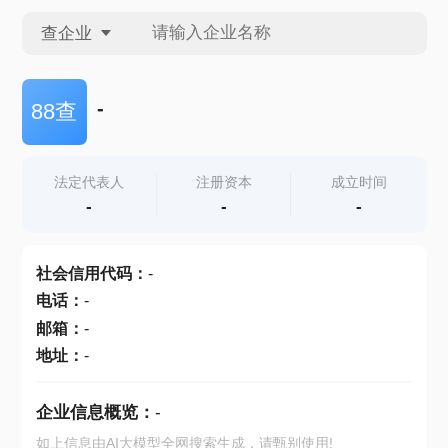
查企业
查企业
-
88查
查招投标
法定代表人
注册资本
成立时间
-
-
-
查产地
社会信用代码
：
-
电话
：
-
邮箱
：
-
地址
：
-
企业信息概览：
-
如上信息由AI大模型全网搜索生成，请甄别使用!