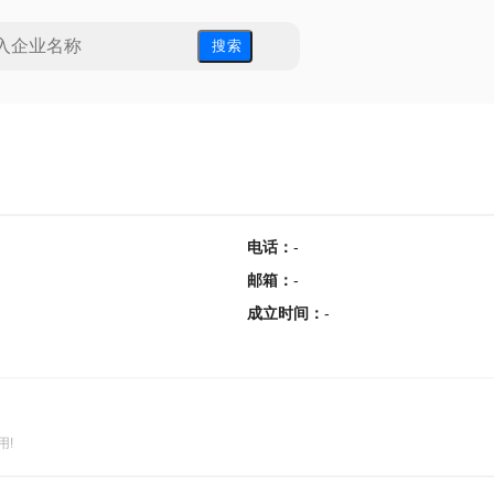
搜 索
电话
：
-
邮箱
：
-
成立时间
：
-
用!