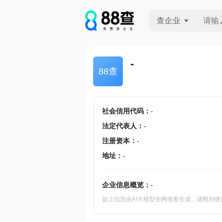
查企业
查企业
-
88查
查招投标
查产地
社会信用代码
：
-
法定代表人
：
-
注册资本
：
-
地址
：
-
企业信息概览：
-
如上信息由AI大模型全网搜索生成，请甄别使