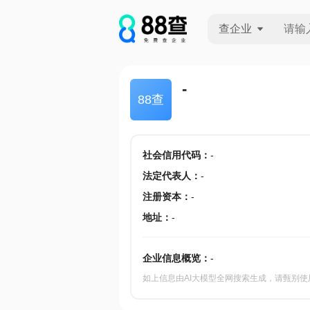
查企业
查企业
-
88查
查招投标
查产地
社会信用代码
：
-
法定代表人
：
-
注册资本
：
-
地址
：
-
企业信息概览：
-
如上信息由AI大模型全网搜索生成，请甄别使