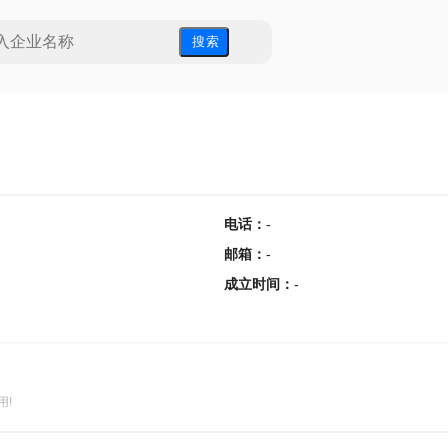
搜 索
电话
：
-
邮箱
：
-
成立时间
：
-
用!