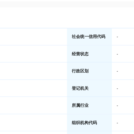
社会统一信用代码
-
经营状态
-
行政区划
-
登记机关
-
所属行业
-
组织机构代码
-