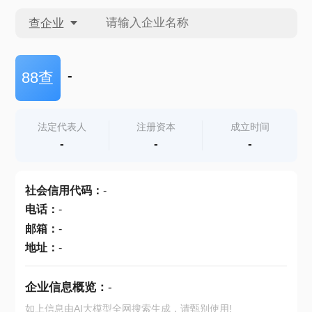
查企业
查企业
-
88查
查招投标
法定代表人
注册资本
成立时间
-
-
-
查产地
社会信用代码
：
-
电话
：
-
邮箱
：
-
地址
：
-
企业信息概览：
-
如上信息由AI大模型全网搜索生成，请甄别使用!