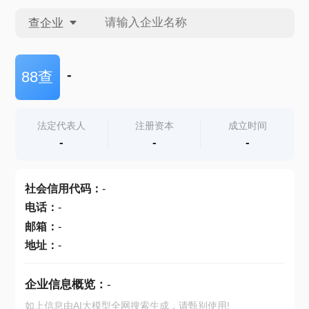
查企业
查企业
-
88查
查招投标
法定代表人
注册资本
成立时间
-
-
-
查产地
社会信用代码
：
-
电话
：
-
邮箱
：
-
地址
：
-
企业信息概览：
-
如上信息由AI大模型全网搜索生成，请甄别使用!