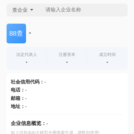
查企业
查企业
-
88查
查招投标
法定代表人
注册资本
成立时间
-
-
-
查产地
社会信用代码
：
-
电话
：
-
邮箱
：
-
地址
：
-
企业信息概览：
-
如上信息由AI大模型全网搜索生成，请甄别使用!