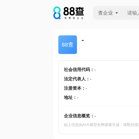
查企业
查企业
-
88查
查招投标
查产地
社会信用代码
：
-
法定代表人
：
-
注册资本
：
-
地址
：
-
企业信息概览：
-
如上信息由AI大模型全网搜索生成，请甄别使