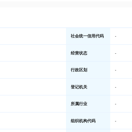
社会统一信用代码
-
经营状态
-
行政区划
-
登记机关
-
所属行业
-
组织机构代码
-