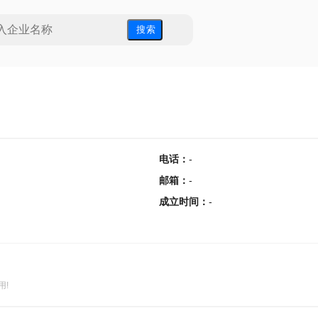
搜 索
电话
：
-
邮箱
：
-
成立时间
：
-
用!