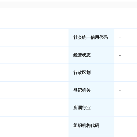
社会统一信用代码
-
经营状态
-
行政区划
-
登记机关
-
所属行业
-
组织机构代码
-