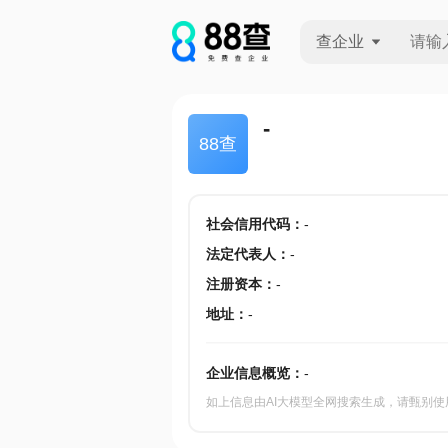
查企业
查企业
-
88查
查招投标
查产地
社会信用代码
：
-
法定代表人
：
-
注册资本
：
-
地址
：
-
企业信息概览：
-
如上信息由AI大模型全网搜索生成，请甄别使