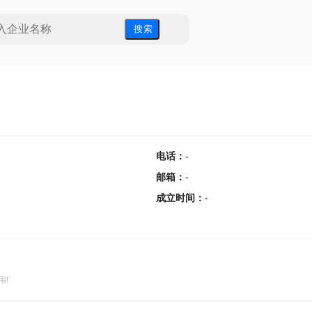
搜 索
电话
：
-
邮箱
：
-
成立时间
：
-
用!