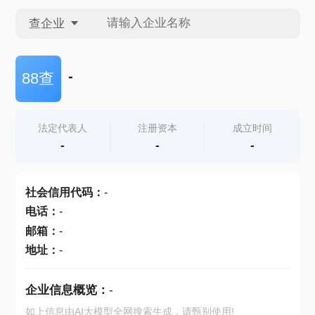
查企业
查企业
-
88查
查招投标
法定代表人
注册资本
成立时间
-
-
-
查产地
社会信用代码
：
-
电话
：
-
邮箱
：
-
地址
：
-
企业信息概览：
-
如上信息由AI大模型全网搜索生成，请甄别使用!