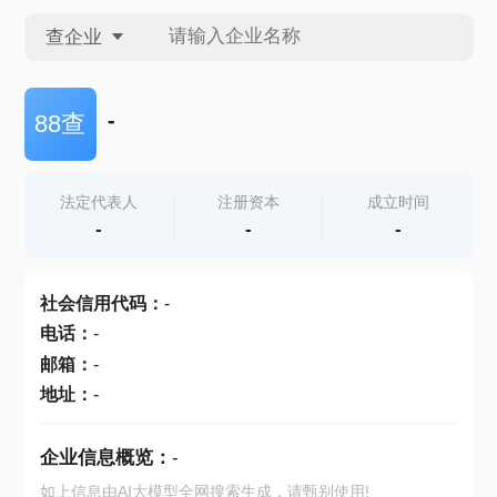
查企业
查企业
-
88查
查招投标
法定代表人
注册资本
成立时间
-
-
-
查产地
社会信用代码
：
-
电话
：
-
邮箱
：
-
地址
：
-
企业信息概览：
-
如上信息由AI大模型全网搜索生成，请甄别使用!