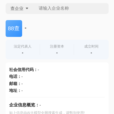
查企业
查企业
-
88查
查招投标
法定代表人
注册资本
成立时间
-
-
-
查产地
社会信用代码
：
-
电话
：
-
邮箱
：
-
地址
：
-
企业信息概览：
-
如上信息由AI大模型全网搜索生成，请甄别使用!