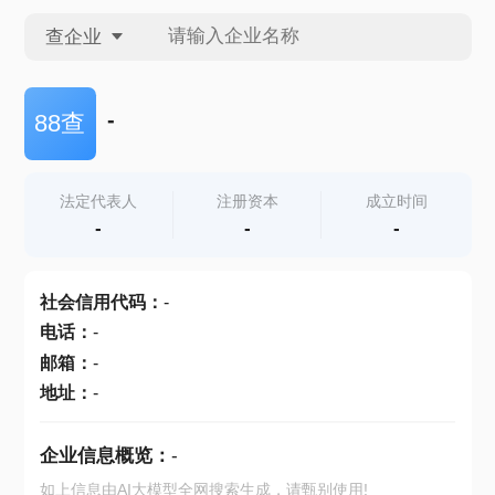
查企业
查企业
-
88查
查招投标
法定代表人
注册资本
成立时间
-
-
-
查产地
社会信用代码
：
-
电话
：
-
邮箱
：
-
地址
：
-
企业信息概览：
-
如上信息由AI大模型全网搜索生成，请甄别使用!