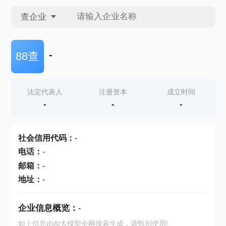
查企业
查企业
-
88查
查招投标
法定代表人
注册资本
成立时间
-
-
-
查产地
社会信用代码
：
-
电话
：
-
邮箱
：
-
地址
：
-
企业信息概览：
-
如上信息由AI大模型全网搜索生成，请甄别使用!