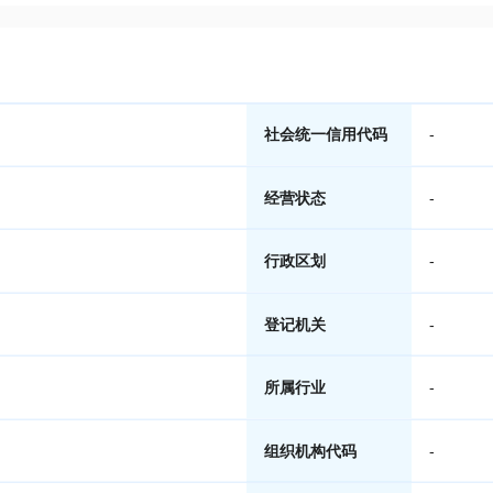
社会统一信用代码
-
经营状态
-
行政区划
-
登记机关
-
所属行业
-
组织机构代码
-