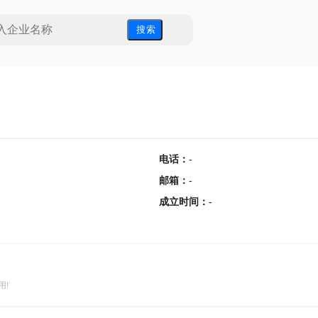
搜 索
电话
：
-
邮箱
：
-
成立时间
：
-
用!