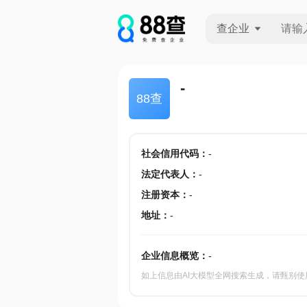
查企业
查企业
-
88查
查招投标
查产地
社会信用代码
：
-
法定代表人
：
-
注册资本
：
-
地址
：
-
企业信息概览：
-
如上信息由AI大模型全网搜索生成，请甄别使