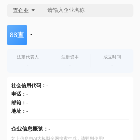
查企业
查企业
-
88查
查招投标
法定代表人
注册资本
成立时间
-
-
-
查产地
社会信用代码
：
-
电话
：
-
邮箱
：
-
地址
：
-
企业信息概览：
-
如上信息由AI大模型全网搜索生成，请甄别使用!