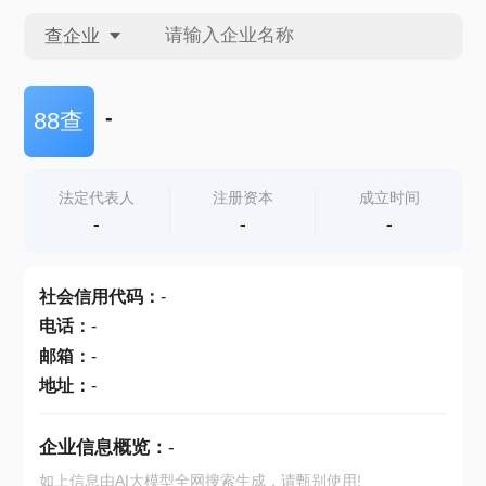
查企业
查企业
-
88查
查招投标
法定代表人
注册资本
成立时间
-
-
-
查产地
社会信用代码
：
-
电话
：
-
邮箱
：
-
地址
：
-
企业信息概览：
-
如上信息由AI大模型全网搜索生成，请甄别使用!