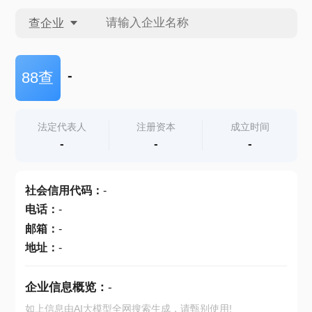
查企业
查企业
-
88查
查招投标
法定代表人
注册资本
成立时间
-
-
-
查产地
社会信用代码
：
-
电话
：
-
邮箱
：
-
地址
：
-
企业信息概览：
-
如上信息由AI大模型全网搜索生成，请甄别使用!