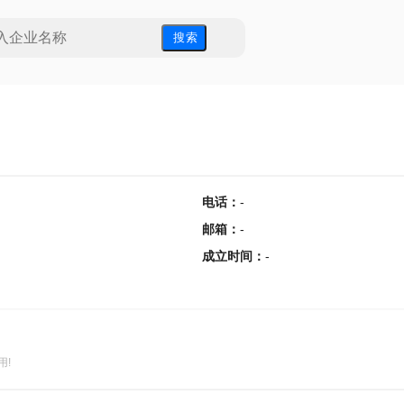
搜 索
电话
：
-
邮箱
：
-
成立时间
：
-
用!