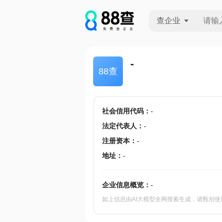
查企业
查企业
-
88查
查招投标
查产地
社会信用代码
：
-
法定代表人
：
-
注册资本
：
-
地址
：
-
企业信息概览：
-
如上信息由AI大模型全网搜索生成，请甄别使