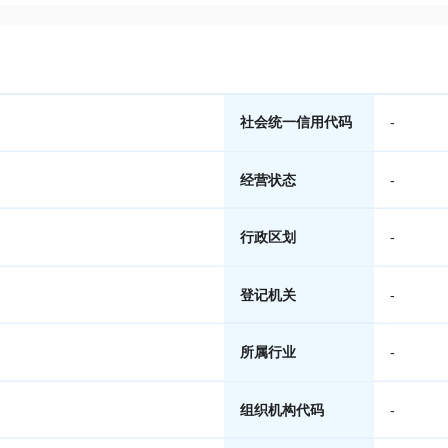
社会统一信用代码
-
经营状态
-
行政区划
-
登记机关
-
所属行业
-
组织机构代码
-