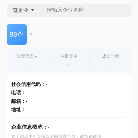
查企业
查企业
-
88查
查招投标
法定代表人
注册资本
成立时间
-
-
-
查产地
社会信用代码
：
-
电话
：
-
邮箱
：
-
地址
：
-
企业信息概览：
-
如上信息由AI大模型全网搜索生成，请甄别使用!