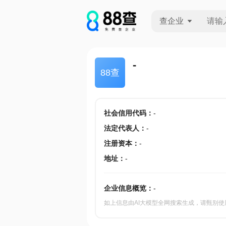
查企业
查企业
-
88查
查招投标
查产地
社会信用代码
：
-
法定代表人
：
-
注册资本
：
-
地址
：
-
企业信息概览：
-
如上信息由AI大模型全网搜索生成，请甄别使