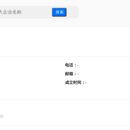
搜 索
电话
：
-
邮箱
：
-
成立时间
：
-
用!