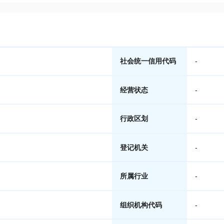
社会统一信用代码
-
经营状态
-
行政区划
-
登记机关
-
所属行业
-
组织机构代码
-