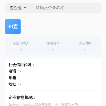
查企业
查企业
-
88查
查招投标
法定代表人
注册资本
成立时间
-
-
-
查产地
社会信用代码
：
-
电话
：
-
邮箱
：
-
地址
：
-
企业信息概览：
-
如上信息由AI大模型全网搜索生成，请甄别使用!