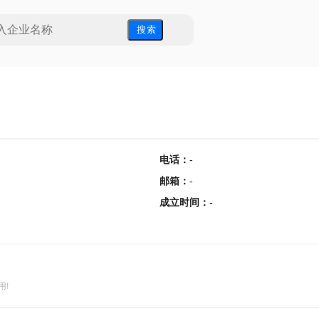
搜 索
电话
：
-
邮箱
：
-
成立时间
：
-
用!