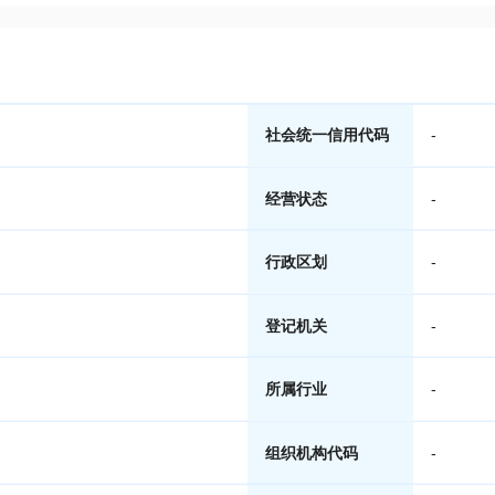
社会统一信用代码
-
经营状态
-
行政区划
-
登记机关
-
所属行业
-
组织机构代码
-