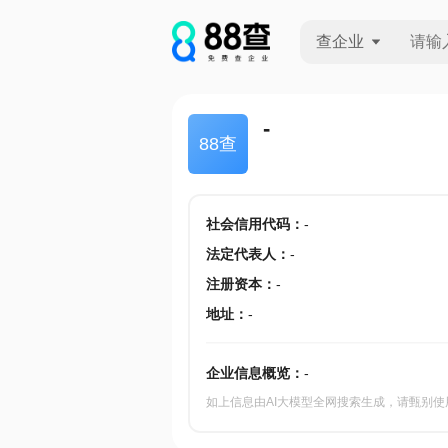
查企业
查企业
-
88查
查招投标
查产地
社会信用代码
：
-
法定代表人
：
-
注册资本
：
-
地址
：
-
企业信息概览：
-
如上信息由AI大模型全网搜索生成，请甄别使