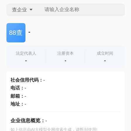
查企业
查企业
-
88查
查招投标
法定代表人
注册资本
成立时间
-
-
-
查产地
社会信用代码
：
-
电话
：
-
邮箱
：
-
地址
：
-
企业信息概览：
-
如上信息由AI大模型全网搜索生成，请甄别使用!