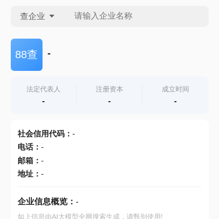
查企业
查企业
-
88查
查招投标
法定代表人
注册资本
成立时间
-
-
-
查产地
社会信用代码
：
-
电话
：
-
邮箱
：
-
地址
：
-
企业信息概览：
-
如上信息由AI大模型全网搜索生成，请甄别使用!