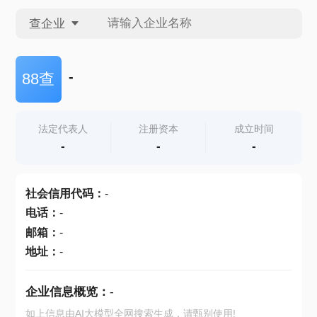
查企业
查企业
-
88查
查招投标
法定代表人
注册资本
成立时间
-
-
-
查产地
社会信用代码
：
-
电话
：
-
邮箱
：
-
地址
：
-
企业信息概览：
-
如上信息由AI大模型全网搜索生成，请甄别使用!