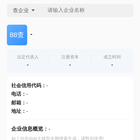
查企业
查企业
-
88查
查招投标
法定代表人
注册资本
成立时间
-
-
-
查产地
社会信用代码
：
-
电话
：
-
邮箱
：
-
地址
：
-
企业信息概览：
-
如上信息由AI大模型全网搜索生成，请甄别使用!