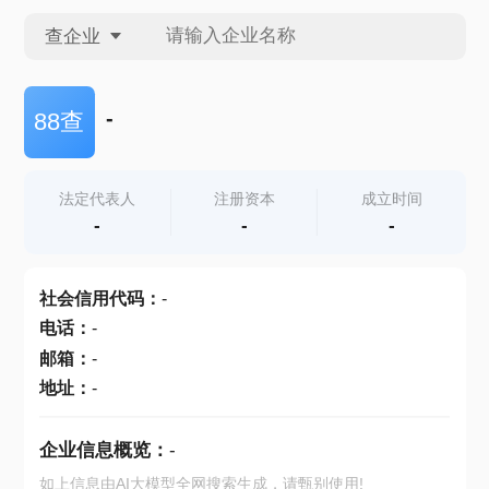
查企业
查企业
-
88查
查招投标
法定代表人
注册资本
成立时间
-
-
-
查产地
社会信用代码
：
-
电话
：
-
邮箱
：
-
地址
：
-
企业信息概览：
-
如上信息由AI大模型全网搜索生成，请甄别使用!