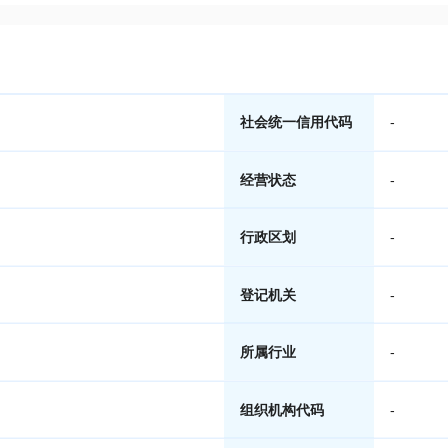
社会统一信用代码
-
经营状态
-
行政区划
-
登记机关
-
所属行业
-
组织机构代码
-