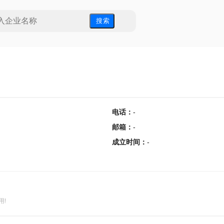
搜 索
电话
：
-
邮箱
：
-
成立时间
：
-
用!