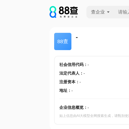
查企业
查企业
-
88查
查招投标
查产地
社会信用代码
：
-
法定代表人
：
-
注册资本
：
-
地址
：
-
企业信息概览：
-
如上信息由AI大模型全网搜索生成，请甄别使